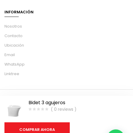
INFORMACIÓN
Nosotros
Contacto
Ubicación
Email
WhatsApp
Linktree
© 2025 – Estamos de paso S.A.S – Carril Rodriguez Peña 1710
Bidet 3 agujeros
Maipú Mendoza – We Claw
( 0 reviews )
Privacidad
Términos
COMPRAR AHORA