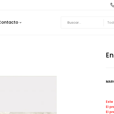
Contacto
Tod
En
MAR
Este
El p
El p