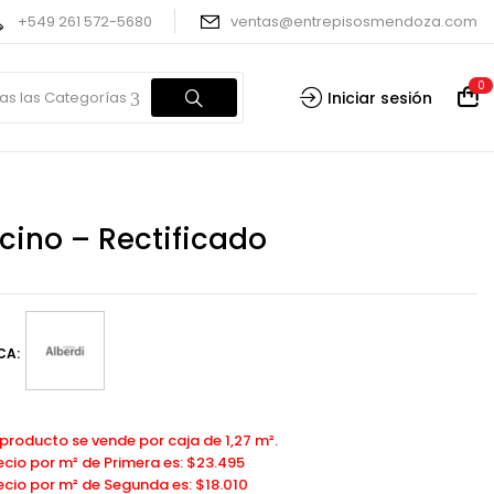
+549 261 572-5680
ventas@entrepisosmendoza.com
0
as las Categorías
Iniciar sesión
cino – Rectificado
CA:
 producto se vende por caja de 1,27 m².
recio por m² de Primera es: $23.495
recio por m² de Segunda es: $18.010