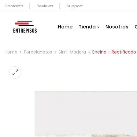
Contacto
Reviews
Support
Home
Tienda
Nosotros
Home
Porcelanatos
Símil Madera
Encino – Rectificado