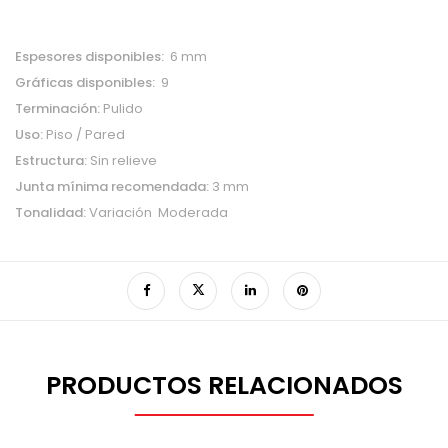
Espesores disponibles:
6 mm
Gráficas disponibles:
9
Terminación:
Pulido
Uso:
Piso / Pared
Estructura:
Sin relieve
Junta mínima recomendada:
3 mm
Tonalidad:
Variación Moderada
PRODUCTOS RELACIONADOS