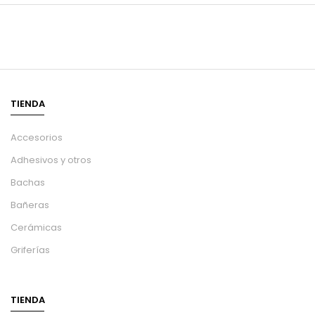
TIENDA
Accesorios
Adhesivos y otros
Bachas
Bañeras
Cerámicas
Griferías
TIENDA