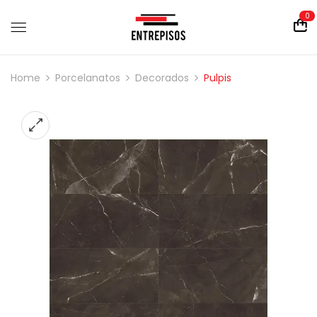
0
Home
Porcelanatos
Decorados
Pulpis